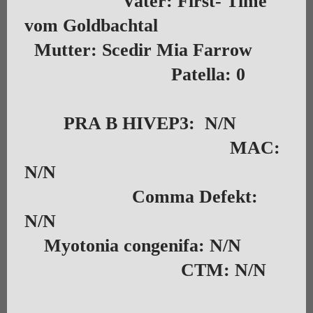
Vater: First- Time
vom Goldbachtal
Mutter: Scedir Mia Farrow
Patella: 0
PRA B HIVEP3: N/N
MAC:
N/N
Comma Defekt:
N/N
Myotonia congenifa: N/N
CTM: N/N